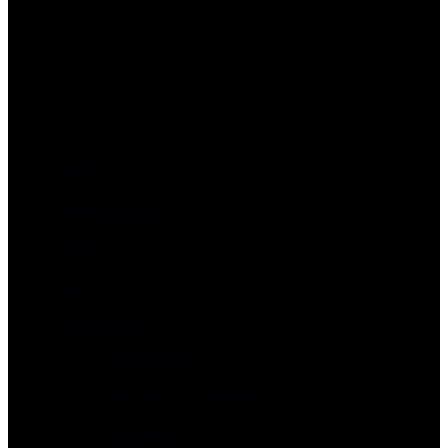
Início
Mapa de Aulas
Planos
Blog
Quem somos
Quem somos
Perguntas Frequentes
Contactos