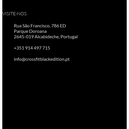
Política de Privacidade
VISITE-NOS
Rua São Francisco, 786 ED
Parque Doroana
2645-019 Alcabideche, Portugal
+351 914 497 715
info@crossfitblackedition.pt
Facebook