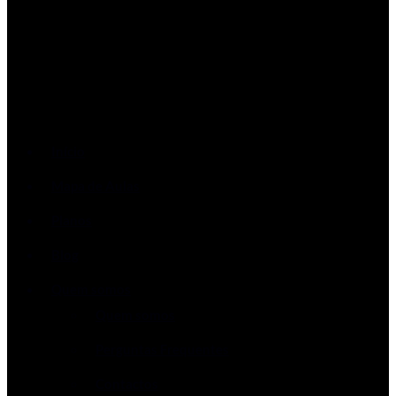
Início
Mapa de Aulas
Planos
Blog
Quem somos
Quem somos
Perguntas Frequentes
Contactos