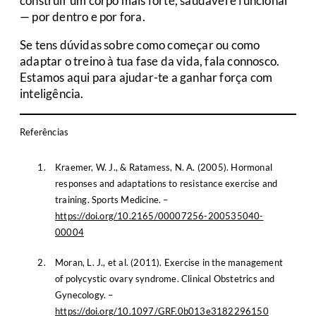
construir um corpo mais forte, saudável e funcional
— por dentro e por fora.
Se tens dúvidas sobre como começar ou como
adaptar o treino à tua fase da vida, fala connosco.
Estamos aqui para ajudar-te a ganhar força com
inteligência.
Referências
Kraemer, W. J., & Ratamess, N. A. (2005). Hormonal
responses and adaptations to resistance exercise and
training. Sports Medicine. –
https://doi.org/10.2165/00007256-200535040-
00004
Moran, L. J., et al. (2011). Exercise in the management
of polycystic ovary syndrome. Clinical Obstetrics and
Gynecology. –
https://doi.org/10.1097/GRF.0b013e3182296150