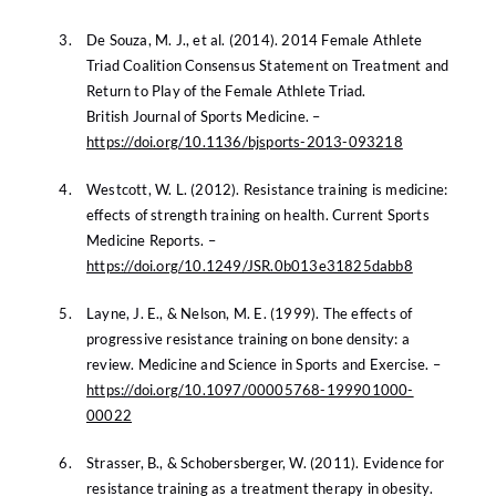
De Souza, M. J., et al. (2014). 2014 Female Athlete
Triad Coalition Consensus Statement on Treatment and
Return to Play of the Female Athlete Triad.
British Journal of Sports Medicine. –
https://doi.org/10.1136/bjsports-2013-093218
Westcott, W. L. (2012). Resistance training is medicine:
effects of strength training on health. Current Sports
Medicine Reports. –
https://doi.org/10.1249/JSR.0b013e31825dabb8
Layne, J. E., & Nelson, M. E. (1999). The effects of
progressive resistance training on bone density: a
review. Medicine and Science in Sports and Exercise. –
https://doi.org/10.1097/00005768-199901000-
00022
Strasser, B., & Schobersberger, W. (2011). Evidence for
resistance training as a treatment therapy in obesity.