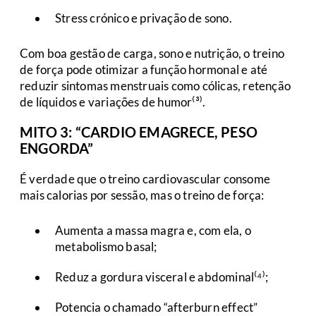
Stress crónico e privação de sono.
Com boa gestão de carga, sono e nutrição, o treino
de força pode otimizar a função hormonal e até
reduzir sintomas menstruais como cólicas, retenção
de líquidos e variações de humor⁽³⁾.
MITO 3: “CARDIO EMAGRECE, PESO
ENGORDA”
É verdade que o treino cardiovascular consome
mais calorias por sessão, mas o treino de força:
Aumenta a massa magra e, com ela, o
metabolismo basal;
Reduz a gordura visceral e abdominal⁽⁴⁾;
Potencia o chamado “afterburn effect”