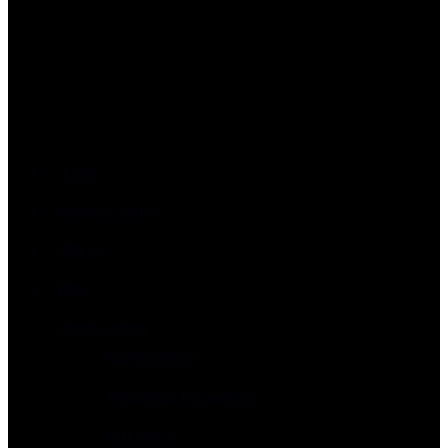
Início
Mapa de Aulas
Planos
Blog
Quem somos
Quem somos
Perguntas Frequentes
Contactos