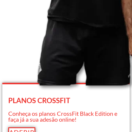
PLANOS CROSSFIT
Conheça os planos CrossFit Black Edition e
faça já a sua adesão online!