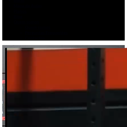
Início
Mapa de Aulas
Planos
Blog
Quem somos
Quem somos
Perguntas Frequentes
Contactos