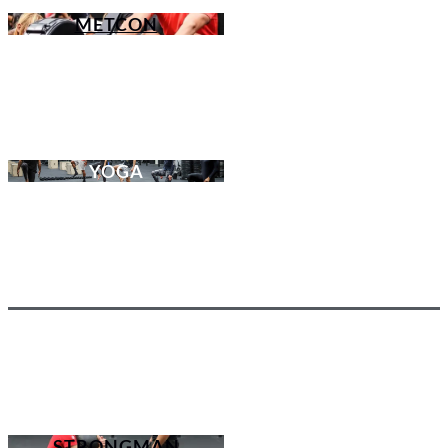
METCON
YOGA
STRONGMAN