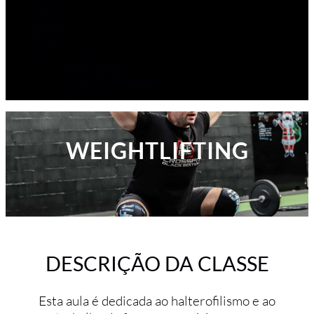
Início
Mapa de Aulas
Planos
Blog
Quem somos
Quem somos
Perguntas Frequentes
Contactos
WEIGHTLIFTING
DESCRIÇÃO DA CLASSE
Esta aula é dedicada ao halterofilismo e ao