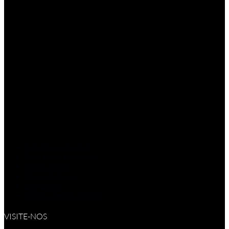
Aula Experimental
Bem-Estar Empresas
Quem somos
Mapa de Aulas
Contactos
Política de Privacidade
VISITE-NOS