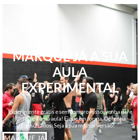
MARQUE JÁ A SUA
AULA
EXPERIMENTAL
Experimente grátis e sem compromisso, venha daí e
junte-se a uma aula! Fique em forma. Obtenha
resultados. Seja a sua melhor versão!
MARQUE JÁ