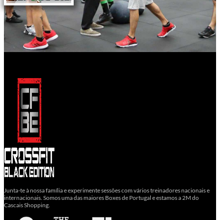
Junta-te à nossa família e experimente sessões com vários treinadores nacionais e
internacionais. Somos uma das maiores Boxes de Portugal e estamos a 2M do
Cascais Shopping.