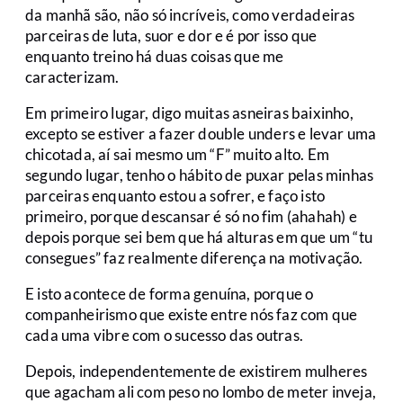
da manhã são, não só incríveis, como verdadeiras
parceiras de luta, suor e dor e é por isso que
enquanto treino há duas coisas que me
caracterizam.
Em primeiro lugar, digo muitas asneiras baixinho,
excepto se estiver a fazer double unders e levar uma
chicotada, aí sai mesmo um “F” muito alto. Em
segundo lugar, tenho o hábito de puxar pelas minhas
parceiras enquanto estou a sofrer, e faço isto
primeiro, porque descansar é só no fim (ahahah) e
depois porque sei bem que há alturas em que um “tu
consegues” faz realmente diferença na motivação.
E isto acontece de forma genuína, porque o
companheirismo que existe entre nós faz com que
cada uma vibre com o sucesso das outras.
Depois, independentemente de existirem mulheres
que agacham ali com peso no lombo de meter inveja,