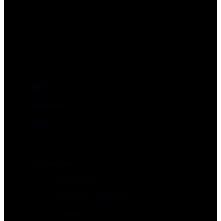
Início
Mapa de Aulas
Planos
Blog
Quem somos
Quem somos
Perguntas Frequentes
Contactos