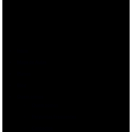
Início
Mapa de Aulas
Planos
Blog
Quem somos
Quem somos
Perguntas Frequentes
Contactos