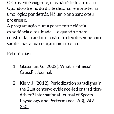
O CrossFit é exigente, mas não é feito ao acaso.
Quando o treino do dia te desafia, lembra-te: há
uma lógica por detrás. Há um plano para o teu
progresso.
A programação é uma ponte entre ciência,
experiência e realidade — e quando é bem
construída, transforma não só o teu desempenho e
saúde, mas a tua relação com o treino.
Referências:
Glassman, G. (2002). What is Fitness?
CrossFit Journal.
Kiely, J. (2012). Periodization paradigms in
the 21st century: evidence-led or tradition-
driven? International Journal of Sports
Physiology and Performance, 7(3), 242-
250.