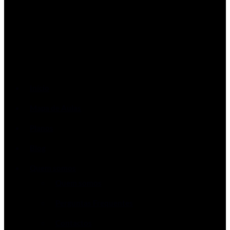
Início
Mapa de Aulas
Planos
Blog
Quem somos
Quem somos
Perguntas Frequentes
Contactos