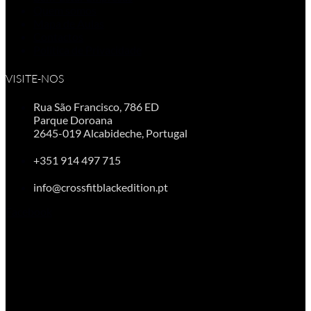
Quem somos
Mapa de Aulas
Contactos
Política de Privacidade
VISITE-NOS
Rua São Francisco, 786 ED
Parque Doroana
2645-019 Alcabideche, Portugal
+351 914 497 715
info@crossfitblackedition.pt
Facebook