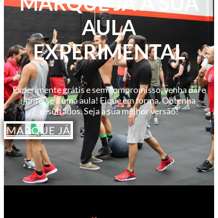
MARQUE JÁ A SUA
AULA
EXPERIMENTAL
Experimente grátis e sem compromisso, venha daí e
junte-se a uma aula! Fique em forma. Obtenha
resultados. Seja a sua melhor versão!
MARQUE JÁ