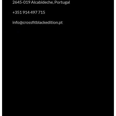
2645-019 Alcabideche, Portugal
+351 914 497 715
info@crossfitblackedition.pt
Facebook