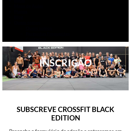
Início
Mapa de Aulas
Planos
Blog
Quem somos
Quem somos
Perguntas Frequentes
Contactos
INSCRIÇÃO
SUBSCREVE CROSSFIT BLACK
EDITION