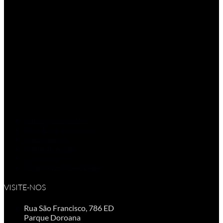
Aula Experimental
Bem-Estar Empresas
Quem somos
Mapa de Aulas
Contactos
Política de Privacidade
VISITE-NOS
Rua São Francisco, 786 ED
Parque Doroana