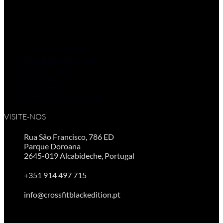
Aula Experimental
Bem-Estar Empresas
Quem somos
Mapa de Aulas
Contactos
Política de Privacidade
VISITE-NOS
Rua São Francisco, 786 ED
Parque Doroana
2645-019 Alcabideche, Portugal
+351 914 497 715
info@crossfitblackedition.pt
Facebook