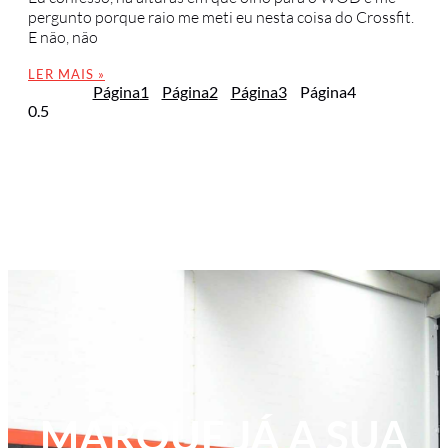
pergunto porque raio me meti eu nesta coisa do Crossfit.
E não, não
LER MAIS »
Página
1
Página
2
Página
3
Página
4
MARQUE JÁ A SUA