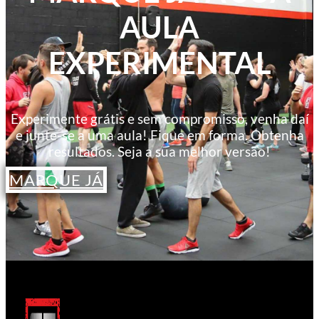
AULA
EXPERIMENTAL
Experimente grátis e sem compromisso, venha daí
e junte-se a uma aula! Fique em forma. Obtenha
resultados. Seja a sua melhor versão!
MARQUE JÁ