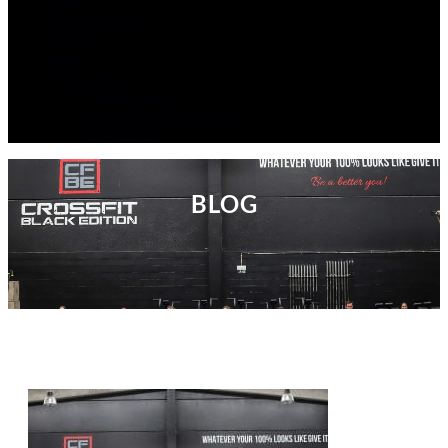
Início
Mapa de Aulas
Planos
Blog
Quem somos
Quem somos
Perguntas Frequentes
Contactos
BLOG